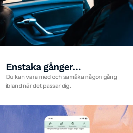
Enstaka gånger…
Du kan vara med och samåka någon gång 
ibland när det passar dig.