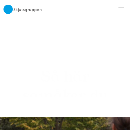
Skjutsgruppen
Så här
samåker du
Samåk till skogen, fjällen, jobbet, träningen, 
Berlin - eller till mormor i helgen! Det kan vara 
någon gång ibland eller återkommande. 